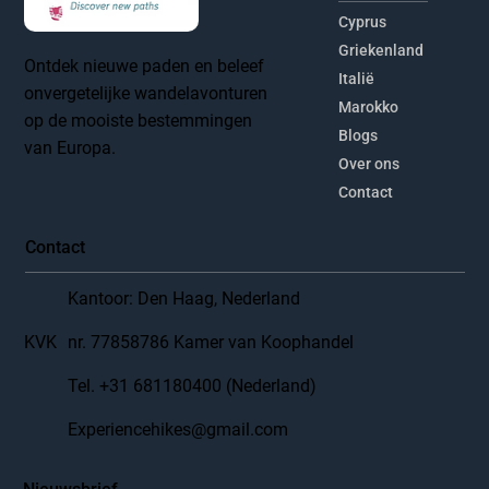
Snelle links
Cyprus
Griekenland
Ontdek nieuwe paden en beleef
Italië
onvergetelijke wandelavonturen
Marokko
op de mooiste bestemmingen
Blogs
van Europa.
Over ons
Contact
Contact
Kantoor: Den Haag, Nederland
KVK
nr. 77858786 Kamer van Koophandel