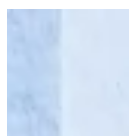
een relatief onbekend en onontdekt groen berggebied in Noord-
Marokko, bekend om zijn vriendelijke Berberdorpen,
dennenbossen en landelijke sfeer.