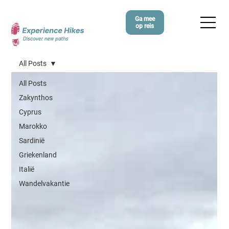
Ga mee
op reis
All Posts
All Posts
Zakynthos
Cyprus
Marokko
Sardinië
Griekenland
Italië
Wandelvakantie