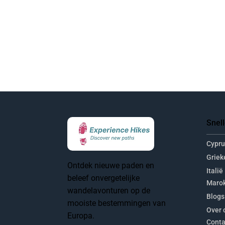
Snell
Cypru
Griek
Ontdek nieuwe paden en
Italië
beleef onvergetelijke
Maro
wandelavonturen op de
Blogs
mooiste bestemmingen van
Over 
Europa.
Conta