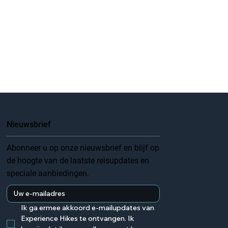
Nieuwsbrief
Abonneer u op onze nieuwsbrief en blijf op
de hoogte van de laatste reisupdates en
speciale aanbiedingen.
Ik ga ermee akkoord e-mailupdates van 
Experience Hikes te ontvangen. Ik 