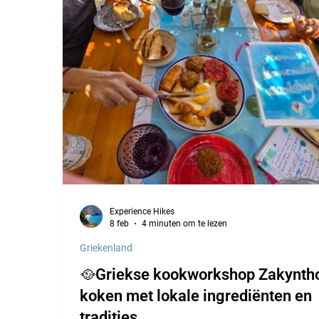
Experience Hikes
8 feb
4 minuten om te lezen
Griekenland
🥘Griekse kookworkshop Zakynth
koken met lokale ingrediënten en
tradities