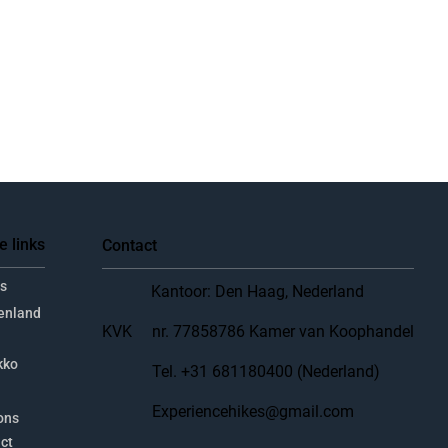
e links
Contact
s
Kantoor: Den Haag, Nederland
enland
KVK
nr. 77858786 Kamer van Koophandel
kko
Tel. +31 681180400 (Nederland)
Experiencehikes@gmail.com
ons
ct