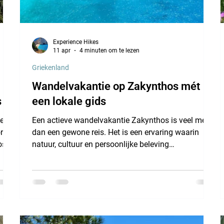
Experience Hikes
11 apr
4 minuten om te lezen
Griekenland
Wandelvakantie op Zakynthos mét
s
een lokale gids
en,
Een actieve wandelvakantie Zakynthos is veel meer
r
dan een gewone reis. Het is een ervaring waarin
os
natuur, cultuur en persoonlijke beleving
samenkomen. Of je nu houdt van rustige
wandelingen, authentieke dorpjes of
indrukwekkende uitzichten — Zakynthos biedt het
allemaal, zonder de drukte van massatoerisme.