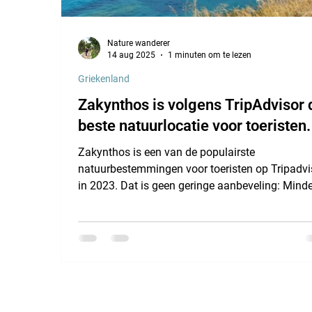
Nature wanderer
14 aug 2025
1 minuten om te lezen
Griekenland
Zakynthos is volgens TripAdvisor 
beste natuurlocatie voor toeristen.
Zakynthos is een van de populairste
natuurbestemmingen voor toeristen op Tripadvi
in 2023. Dat is geen geringe aanbeveling: Mind
dan 1% van de 8 miljoen vermeldingen op
Tripadvisor wordt uitgeroepen tot 'Best of the Be
wat staat voor het hoogste niveau van
uitmuntendheid op reisgebied. Ik ben dus zeker 
de enige die bij mijn eerste bezoek verliefd werd
dit eiland. De ongerepte natuur en de rust die je 
nog steeds vindt, de fantastische uitzichtpunten,