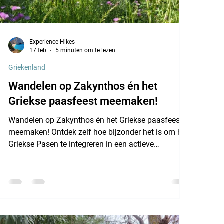
Experience Hikes
17 feb
5 minuten om te lezen
Griekenland
Wandelen op Zakynthos én het
Griekse paasfeest meemaken!
Wandelen op Zakynthos én het Griekse paasfeest
meemaken! Ontdek zelf hoe bijzonder het is om het
Griekse Pasen te integreren in een actieve
wandelvakantie. Overdag trek je door olijfgaarden
en langs kliffen, ’s avonds dompel je je onder in
eeuwenoude rituelen. Dan wordt het geen gewone
vakantie, maar echt een bijzondere ervaring.