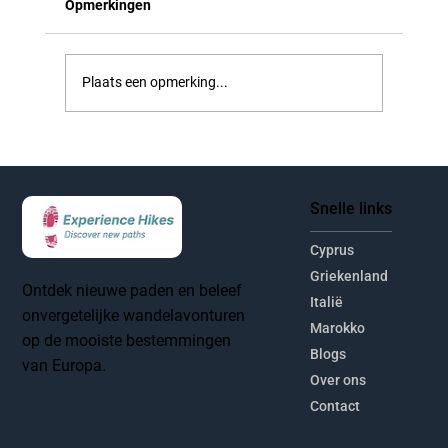
Opmerkingen
Plaats een opmerking...
Wandelvakantie Sardinië: cultuur en
natuur ontdekken
Snelle links
Cyprus
Griekenland
Ontdek nieuwe paden en beleef
Italië
onvergetelijke wandelavonturen
Marokko
op de mooiste bestemmingen
Blogs
van Europa.
Over ons
Contact