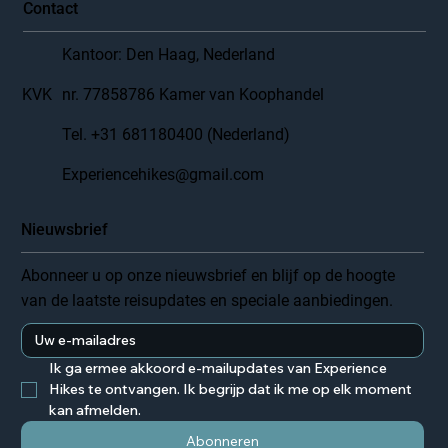
Contact
Kantoor: Den Haag, Nederland
KVK
nr. 77858786 Kamer van Koophandel
Tel. +31 681180400 (Nederland)
Experiencehikes@gmail.com
Nieuwsbrief
Abonneer u op onze nieuwsbrief en blijf op de hoogte
van de laatste reisupdates en speciale aanbiedingen.
Ik ga ermee akkoord e-mailupdates van Experience 
Hikes te ontvangen. Ik begrijp dat ik me op elk moment 
kan afmelden.
Abonneren