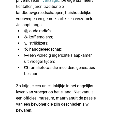
privémuseum; 
Vertzagio
. De eigenaar heeft 
tientallen jaren traditionele 
landbouwgereedschappen, huishoudelijke 
voorwerpen en gebruiksartikelen verzameld. 
Je loopt langs:
📻 oude radio's;
☕ koffiemolens;
👕 strijkijzers;
🛠️ handgereedschap;
🛏️ een volledig ingerichte slaapkamer 
uit vroeger tijden;
📸 familiefoto's die meerdere generaties 
beslaan.
Zo krijg je een uniek inkijkje in het dagelijks 
leven van vroeger op het eiland. Niet vanuit 
een officieel museum, maar vanuit de passie 
van één bewoner die zijn geschiedenis wil 
bewaren.