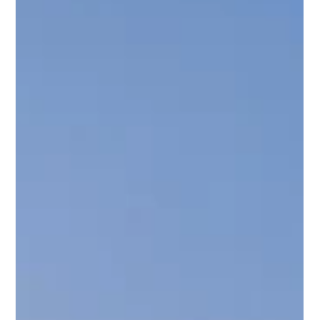
Een actieve wandelvakantie Zakynthos is veel meer dan een
gewone reis. Het is een ervaring waarin natuur, cultuur en
persoonlijke beleving samenkomen. Of je nu houdt van rustige
wandelingen, authentieke dorpjes of indrukwekkende uitzichten
— Zakynthos biedt het allemaal, zonder de drukte van
massatoerisme.