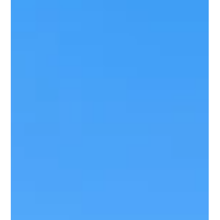
een prachtig en afwisselend landschap, met bergen, kliffen, diepe
kloven, ruige kustlijnen, verborgen baaien en wilde natuur. In
combinatie met het mediterrane klimaat is Sardinië een heerlijk
eiland voor een wandelvakantie. Zeker in voorjaar en najaar. Kies
dan voor het noordoosten; echt een wandelparadijs!