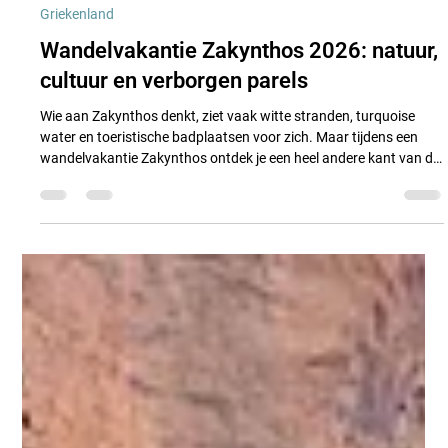
Experience Hikes
14 jun
4 minuten om te lezen
Griekenland
Wandelvakantie Zakynthos 2026: natuur,
cultuur en verborgen parels
Wie aan Zakynthos denkt, ziet vaak witte stranden, turquoise
water en toeristische badplaatsen voor zich. Maar tijdens een
wandelvakantie Zakynthos ontdek je een heel andere kant van dit
Ionische eiland. Een kant vol verborgen wandelpaden,
authentieke dorpjes, eeuwenoude tradities en ontmoetingen met
bewoners die hun eiland met trots delen.