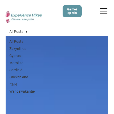
Ga mee
op reis
All Posts
All Posts
Zakynthos
Cyprus
Marokko
Sardinië
Griekenland
Italië
Wandelvakantie