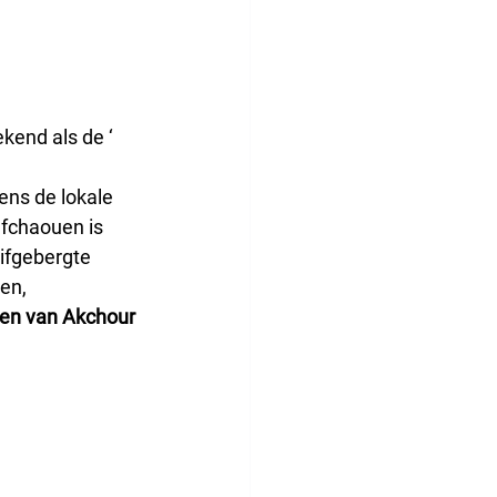
ekend als de ‘ 
ens de lokale 
efchaouen is 
Rifgebergte 
en, 
len van Akchour