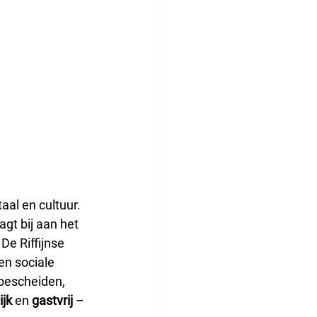
aal en cultuur.
agt bij aan het 
De Riffijnse 
en sociale 
 bescheiden, 
ijk
 en 
gastvrij
 – 