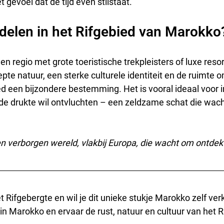
 gevoel dat de tijd even stilstaat.
len in het Rifgebied van Marokko
en regio met grote toeristische trekpleisters of luxe reso
te natuur, een sterke culturele identiteit en de ruimte om
ed een bijzondere bestemming. Het is vooral ideaal voor i
e de drukte wil ontvluchten – een zeldzame schat die wa
en verborgen wereld, vlakbij Europa, die wacht om ontdek
 Rifgebergte en wil je dit unieke stukje Marokko zelf ver
n Marokko en ervaar de rust, natuur en cultuur van het R