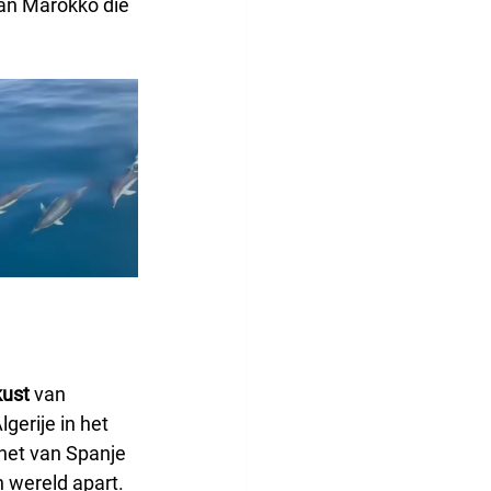
an Marokko die 
kust
 van 
gerije in het 
 het van Spanje 
n wereld apart. 