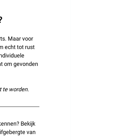
?
rts. Maar voor 
 echt tot rust 
ndividuele 
cht om gevonden 
t te worden.
kennen? Bekijk 
ifgebergte van 