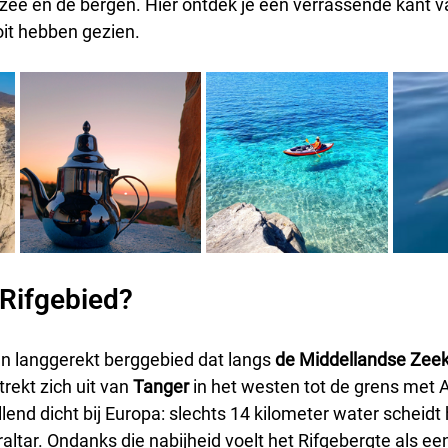
zee en de bergen. Hier ontdek je een verrassende kant v
it hebben gezien.
 Rifgebied?
en langgerekt berggebied dat langs 
de Middellandse Zee
rekt zich uit van 
Tanger
 in het westen tot de grens met Al
llend dicht bij Europa: slechts 14 kilometer water scheidt
raltar. Ondanks die nabijheid voelt het Rifgebergte als ee