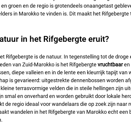
g en groen en de regio is grotendeels onaangetast geblev
ders in Marokko te vinden is. Dit maakt het Rifgebergte 
atuur in het Rifgebergte eruit?
het Rifgebergte is de natuur. In tegenstelling tot de droge
den van Zuid-Marokko is het Rifgebergte 
vruchtbaar
 en 
sen, diepe valleien en in de lente een kleurrijk tapijt van 
hap is gevarieerd: uitgestrekte dennenbossen worden af
leine terrasvormige velden die in steile hellingen zijn u
n smal en onverhard en worden gebruikt door lokale herd
t de regio ideaal voor wandelaars die op zoek zijn naar r
maakt wandelen in het Rifgebergte van Marokko echt een b
n.