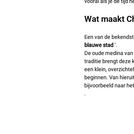
vooral als je de tijd
Wat maakt Ch
Een van de bekendste
blauwe stad
 ’.
De oude medina van C
traditie brengt deze
een klein, overzichte
beginnen. Van hierui
bijvoorbeeld naar het
.