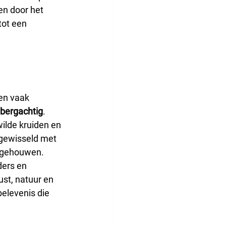
en door het 
tot een 
 en vaak 
bergachtig
. 
wilde kruiden en 
gewisseld met 
itgehouwen. 
ers en 
ust, natuur en 
elevenis die 