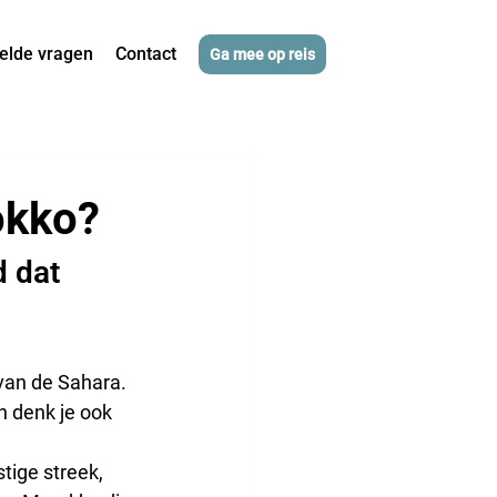
elde vragen
Contact
Ga mee op reis
okko?
 dat 
van de Sahara. 
 denk je ook 
tige streek, 