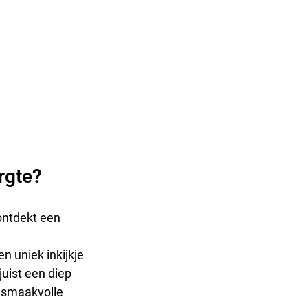
rgte?
ontdekt een 
n uniek inkijkje 
juist een diep 
r smaakvolle 