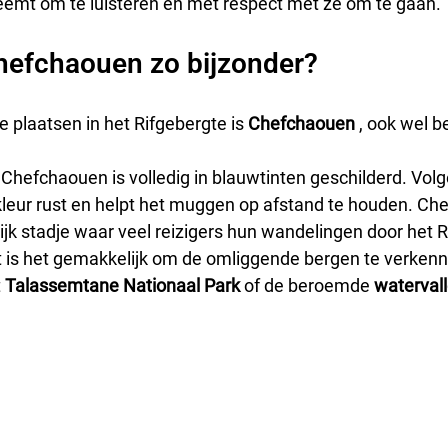
 neemt om te luisteren en met respect met ze om te gaan.
efchaouen zo bijzonder?
 plaatsen in het Rifgebergte is 
Chefchaouen
 , ook wel b
hefchaouen is volledig in blauwtinten geschilderd. Volg
 kleur rust en helpt het muggen op afstand te houden. Ch
lijk stadje waar veel reizigers hun wandelingen door het 
t is het gemakkelijk om de omliggende bergen te verkenn
 
Talassemtane Nationaal Park
 of de beroemde 
waterval